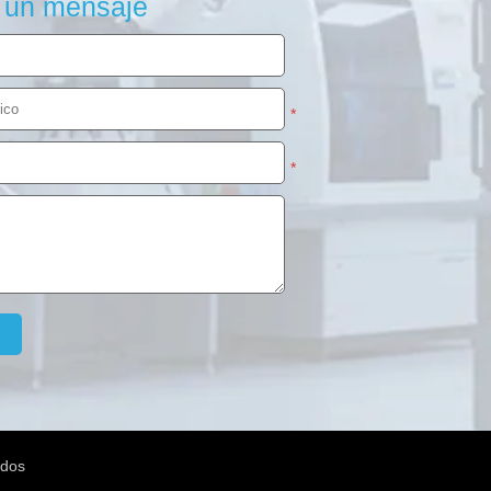
 un mensaje
*
*
ados