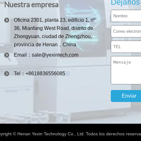
Déjanos
Nuestra empresa
Oficina 2301, planta 23, edificio 1, nº
36, Mianfang West Road, distrito de
Zhongyuan, ciudad de Zhengzhou,
provincia de Henan，China
Email：sale@yexintech.com
Tel：+8618836556085
yright © Henan Yexin Technology Co., Ltd. Todos los derechos reserv