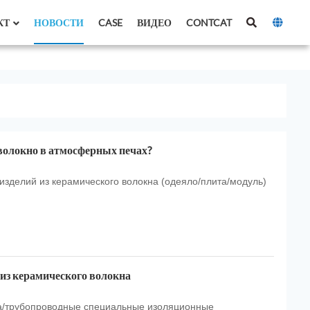
КТ
НОВОСТИ
CASE
ВИДЕО
CONTCAT
волокно в атмосферных печах?
изделий из керамического волокна (одеяло/плита/модуль)
из керамического волокна
на/трубопроводные специальные изоляционные