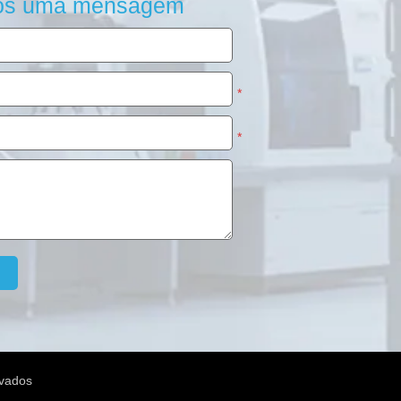
os uma mensagem
*
*
rvados