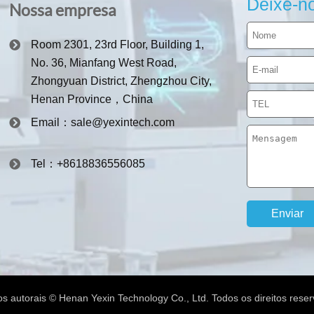
Deixe-n
Nossa empresa
Room 2301, 23rd Floor, Building 1,
No. 36, Mianfang West Road,
Zhongyuan District, Zhengzhou City,
Henan Province，China
Email：sale@yexintech.com
Tel：+8618836556085
tos autorais © Henan Yexin Technology Co., Ltd. Todos os direitos rese