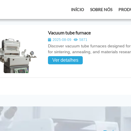
INÍCIO
SOBRE NÓS
PROD
Vacuum tube furnace
2025-08-09
5871
Discover vacuum tube furnaces designed for
for sintering, annealing, and materials resea
Ver detalhes