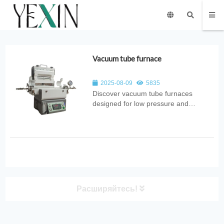
Vacuum tube furnace
2025-08-09
5835
Discover vacuum tube furnaces
designed for low pressure and
controlled atmosphere processing.
Perfect for sintering, annealing, and
materials research.
Расширяйтесь!
Product Category