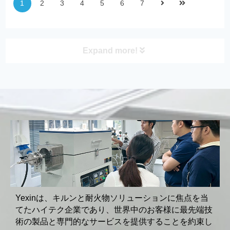
1
2
3
4
5
6
7
Expand more!
Product Category
Yexinは、キルンと耐火物ソリューションに焦点を当
てたハイテク企業であり、世界中のお客様に最先端技
術の製品と専門的なサービスを提供することを約束し