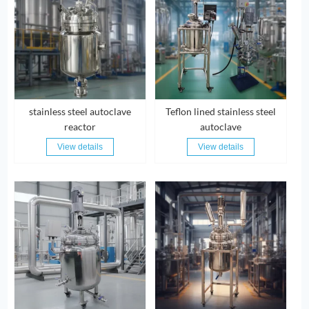
stainless steel autoclave
Teflon lined stainless steel
reactor
autoclave
View details
View details